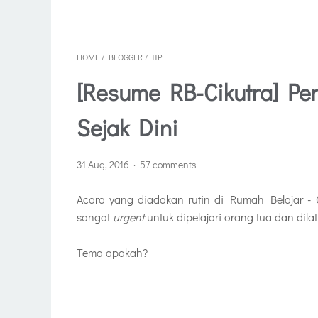
HOME
/
BLOGGER
/
IIP
[Resume RB-Cikutra] Pen
Sejak Dini
31 Aug, 2016
57 comments
Acara yang diadakan rutin di Rumah Belajar - 
sangat
urgent
untuk dipelajari orang tua dan dil
Tema apakah?