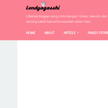
Lifestyle blogger yang cinta dengan Korea, menulis dan
senang sekali bercerita masalah sehari-hari.
HOME
ABOUT
ARTICLE
FAMILY STORI