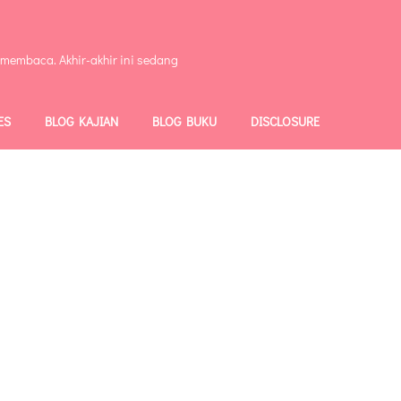
 membaca. Akhir-akhir ini sedang
ES
BLOG KAJIAN
BLOG BUKU
DISCLOSURE