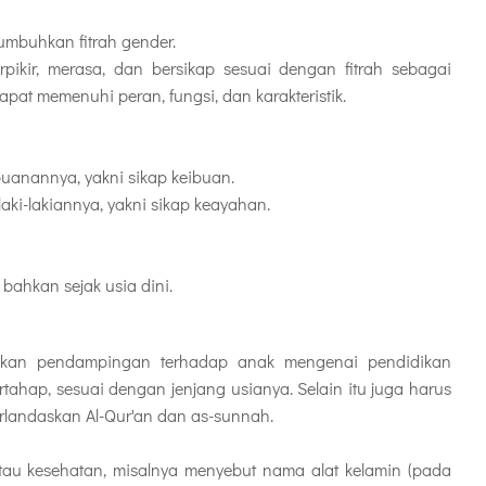
umbuhkan fitrah gender.
pikir, merasa, dan bersikap sesuai dengan fitrah sebagai
apat memenuhi peran, fungsi, dan karakteristik.
puanannya, yakni sikap keibuan.
laki-lakiannya, yakni sikap keayahan.
bahkan sejak usia dini.
ikan pendampingan terhadap anak mengenai pendidikan
ertahap, sesuai dengan jenjang usianya. Selain itu juga harus
rlandaskan Al-Qur'an dan as-sunnah.
u kesehatan, misalnya menyebut nama alat kelamin (pada