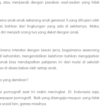
g, atau menjawab dengan jawaban asal-asalan yang tidak
rena anak-anak sekarang anak generasi X yang dihujani oleh
rnet, bahkan dari lingkungan yang ada di sekitarnya. Maka,
diri menjadi orang tua yang dekat dengan anak.
aimana interaksi dengan lawan jenis, bagaimana seseorang
adi kehamilan, mengendalikan kelahiran bahkan mengajarkan
anak bisa mendapatkan pelajaran ini dari mulai di sekolah
sa di akses bebas oleh setiap anak.
s yang demikian?
si pornografi saat ini makin meningkat. Di Indonesia saja,
erpapar pornografi. Baik yang disengaja maupun yang tidak
a sosial lain, games misalnya.