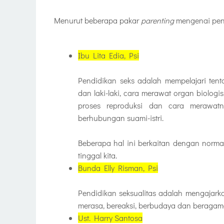
Menurut beberapa pakar
parenting
mengenai pend
Ibu Lita Edia, Psi
Pendidikan seks adalah mempelajari ten
dan laki-laki, cara merawat organ biologis
proses reproduksi dan cara merawatn
berhubungan suami-istri.
Beberapa hal ini berkaitan dengan norma
tinggal kita.
Bunda Elly Risman, Psi
Pendidikan seksualitas adalah mengajarkan
merasa, bereaksi, berbudaya dan beragama 
Ust. Harry Santosa