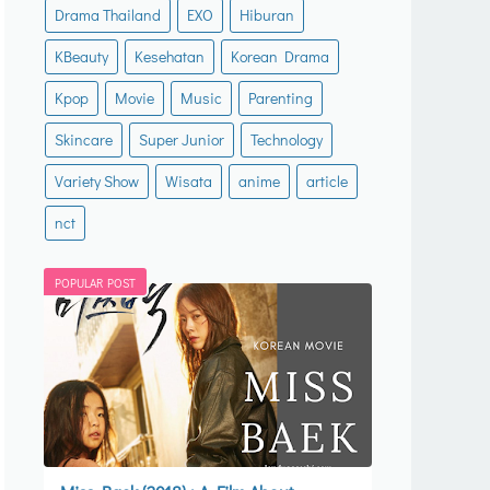
Drama Thailand
EXO
Hiburan
KBeauty
Kesehatan
Korean Drama
Kpop
Movie
Music
Parenting
Skincare
Super Junior
Technology
Variety Show
Wisata
anime
article
nct
POPULAR POST