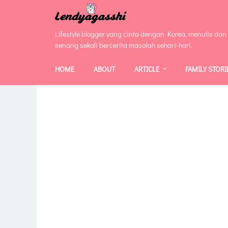
Lifestyle blogger yang cinta dengan Korea, menulis dan
senang sekali bercerita masalah sehari-hari.
HOME
ABOUT
ARTICLE
FAMILY STORI