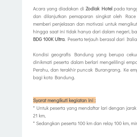
Acara yang diadakan di
Zodiak Hotel
pada tangg
dan dilanjutkan pemaparan singkat oleh Race
memberi penjelasan dan motivasi untuk mengikut
hingga saat ini tidak hanya dari dalam negeri, b
BDG 100K Ultra
. Peserta terjauh berasal dari Itali
Kondisi geografis Bandung yang berupa cek
dinikmati peserta dalam berlari mengelilingi em
Perahu, dan terakhir puncak Burangrang. Ke empa
bagi kota Bandung.
Syarat mengikuti kegiatan ini :
* Untuk peserta yang mendaftar lari dengan jara
21 km,
* Sedangkan peserta 100 km dan relay 100 km, min