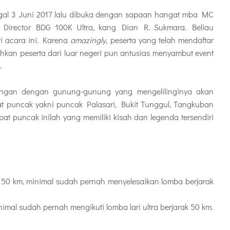
al 3 Juni 2017 lalu dibuka dengan sapaan hangat mba MC
 Director BDG 100K Ultra, kang Dian R. Sukmara. Beliau
i acara ini. Karena
amazingly
, peserta yang telah mendaftar
ahkan peserta dari luar negeri pun antusias menyambut event
a.
ungan dengan gunung-gunung yang mengelilinginya akan
pat puncak yakni puncak Palasari, Bukit Tunggul, Tangkuban
t puncak inilah yang memiliki kisah dan legenda tersendiri
k 50 km, minimal sudah pernah menyelesaikan lomba berjarak
imal sudah pernah mengikuti lomba lari ultra berjarak 50 km.