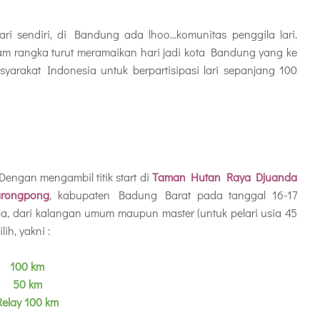
ri sendiri, di Bandung ada lhoo...komunitas penggila lari.
am rangka turut meramaikan hari jadi kota Bandung yang ke
arakat Indonesia untuk berpartisipasi lari sepanjang 100
Dengan mengambil titik start di
Taman Hutan Raya Djuanda
arongpong
, kabupaten Badung Barat pada tanggal 16-17
ja, dari kalangan umum maupun master (untuk pelari usia 45
ih, yakni :
100 km
50 km
Relay 100 km