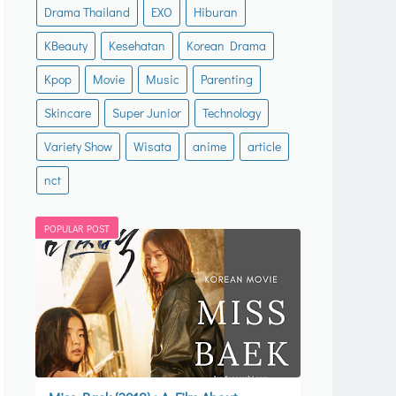
Drama Thailand
EXO
Hiburan
KBeauty
Kesehatan
Korean Drama
Kpop
Movie
Music
Parenting
Skincare
Super Junior
Technology
Variety Show
Wisata
anime
article
nct
POPULAR POST