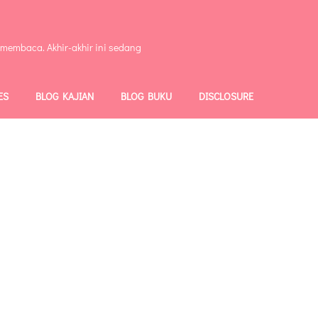
 membaca. Akhir-akhir ini sedang
ES
BLOG KAJIAN
BLOG BUKU
DISCLOSURE