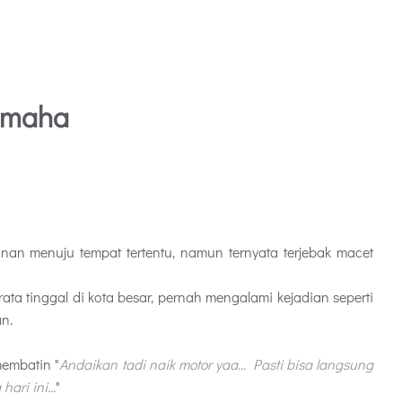
amaha
nan menuju tempat tertentu, namun ternyata terjebak macet
rata tinggal di kota besar, pernah mengalami kejadian seperti
an.
membatin "
Andaikan tadi naik motor yaa... Pasti bisa langsung
ri ini...
"