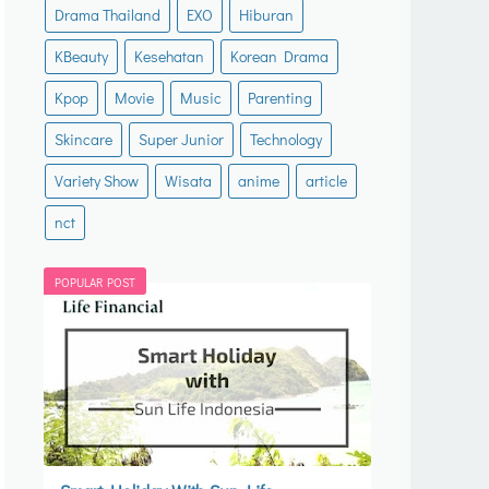
Drama Thailand
EXO
Hiburan
KBeauty
Kesehatan
Korean Drama
Kpop
Movie
Music
Parenting
Skincare
Super Junior
Technology
Variety Show
Wisata
anime
article
nct
POPULAR POST