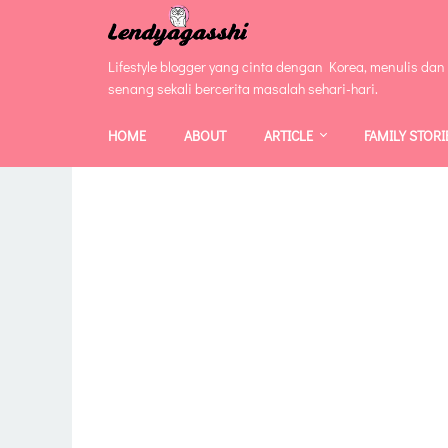
Lifestyle blogger yang cinta dengan Korea, menulis dan
senang sekali bercerita masalah sehari-hari.
HOME
ABOUT
ARTICLE
FAMILY STORI