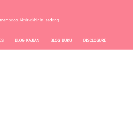
 membaca. Akhir-akhir ini sedang
ES
BLOG KAJIAN
BLOG BUKU
DISCLOSURE