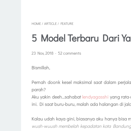
HOME
/
ARTICLE
/
FEATURE
5 Model Terbaru Dari Y
23 Nov, 2018
52 comments
Bismillah,
Pernah doonk kesel maksimal saat dalam perjala
parah?
Aku yakin deeh...sahabat
lendyagasshi
yang rata-
ini. Di saat buru-buru, malah ada halangan di jal
Kalau udah kaya gini, biasanya aku hanya bisa 
wush-wuush membelah kepadatan kota Bandung ha