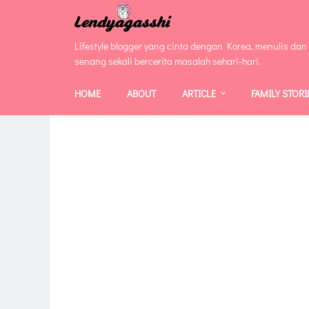
Lifestyle blogger yang cinta dengan Korea, menulis dan
senang sekali bercerita masalah sehari-hari.
HOME
ABOUT
ARTICLE
FAMILY STORI