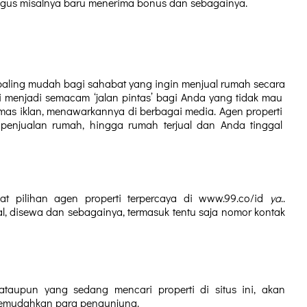
us misalnya baru menerima bonus dan sebagainya. 
h paling mudah bagi sahabat yang ingin menjual rumah secara 
 menjadi semacam ‘jalan pintas’ bagi Anda yang tidak mau 
as iklan, menawarkannya di berbagai media. Agen properti 
penjualan rumah, hingga rumah terjual dan Anda tinggal 
at pilihan agen properti terpercaya di www.99.co/id 
ya
.. 
al, disewa dan sebagainya, termasuk tentu saja nomor kontak 
ataupun yang sedang mencari properti di situs ini, akan 
memudahkan para pengunjung.