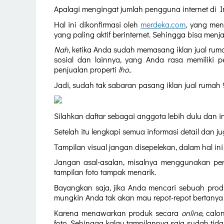
Apalagi mengingat jumlah pengguna internet di I
Hal ini dikonfirmasi oleh 
merdeka.com
, yang me
yang paling aktif berinternet. Sehingga bisa menj
Nah,
 ketika Anda sudah memasang iklan jual ruma
sosial dan lainnya, yang Anda rasa memiliki p
penjualan properti 
lho..
Jadi, sudah tak sabaran pasang iklan jual rumah
Silahkan daftar sebagai anggota lebih dulu dan ini
Setelah itu lengkapi semua informasi detail dan ju
Tampilan visual jangan disepelekan, dalam hal in
Jangan asal-asalan, misalnya menggunakan per
tampilan foto tampak menarik.
Bayangkan saja, jika Anda mencari sebuah produ
mungkin Anda tak akan mau repot-repot bertanya l
Karena menawarkan produk secara 
online
, calo
foto. Sehingga kalau tampilannya saja sudah tid