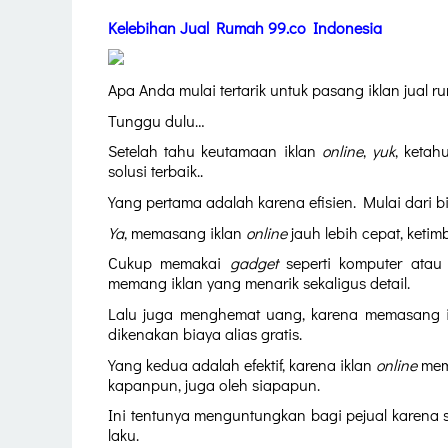
Kelebihan Jual Rumah 99.co Indonesia
Apa Anda mulai tertarik untuk pasang iklan jual 
Tunggu dulu…
Setelah tahu keutamaan iklan 
online
, 
yuk
, ketah
solusi terbaik..
Yang pertama adalah karena efisien. Mulai dari
Ya
, memasang iklan 
online
 jauh lebih cepat, ket
Cukup memakai 
gadget 
seperti komputer atau
memang iklan yang menarik sekaligus detail. 
Lalu juga menghemat uang, karena memasang i
dikenakan biaya alias gratis. 
Yang kedua adalah efektif, karena iklan 
online
 mem
kapanpun, juga oleh siapapun.
Ini tentunya menguntungkan bagi pejual karena 
laku.