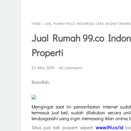
HOME
/
JUAL RUMAH 99.CO INDONESIA, CARA MUDAH TAWARK
Jual Rumah 99.co Indo
Properti
23 Mar, 2019
40 comments
Bismillah,
Mengingat saat ini pemanfaatan internet suda
termasuk jual beli, sudah dilakukan secara 
onl
lendyagasshi yang ingin memasang iklan 
online
,
Situs jual beli properti seperti 
www.99.co/id
 bi