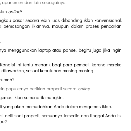
, apartemen dan lain sebagainya.
lan 
online
?
gkau pasar secara lebih luas dibanding iklan konvensional. 
uk pemasangan iklannya, maupun dalam proses pencarian 
.
ya menggunakan laptop atau ponsel, begitu juga jika ingin 
ondisi ini tentu menarik bagi para pembeli, karena mereka 
g ditawarkan, sesuai kebutuhan masing-masing.
 rumah? 
in populernya beriklan properti secara 
online
..
emas iklan semenarik mungkin. 
roperti yang akan memudahkan Anda dalam mengemas iklan. 
i detil soal properti, semuanya tersedia dan tinggal Anda isi 
an?