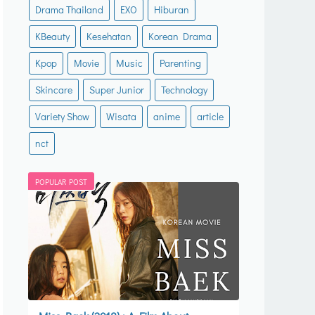
Drama Thailand
EXO
Hiburan
KBeauty
Kesehatan
Korean Drama
Kpop
Movie
Music
Parenting
Skincare
Super Junior
Technology
Variety Show
Wisata
anime
article
nct
POPULAR POST