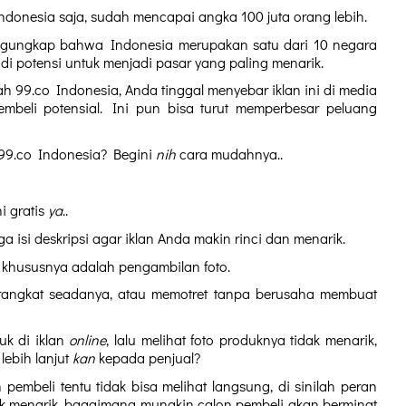
ndonesia saja, sudah mencapai angka 100 juta orang lebih.
ngungkap bahwa Indonesia merupakan satu dari 10 negara 
adi potensi untuk menjadi pasar yang paling menarik.
h 99.co Indonesia, Anda tinggal menyebar iklan ini di media 
embeli potensial. Ini pun bisa turut memperbesar peluang 
 99.co Indonesia? Begini 
nih 
cara mudahnya..
 gratis 
ya
..
ga isi deskripsi agar iklan Anda makin rinci dan menarik. 
i khususnya adalah pengambilan foto. 
angkat seadanya, atau memotret tanpa berusaha membuat 
k di iklan 
online
, lalu melihat foto produknya tidak menarik, 
ebih lanjut 
kan
 kepada penjual?
n pembeli tentu tidak bisa melihat langsung, di sinilah peran 
ak menarik, bagaimana mungkin calon pembeli akan berminat 