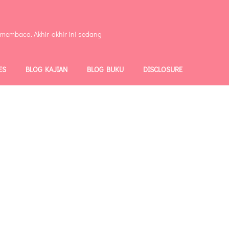
 membaca. Akhir-akhir ini sedang
ES
BLOG KAJIAN
BLOG BUKU
DISCLOSURE