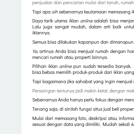
penjualan dan pencarian mulai dari tanah, rumah
Tapi apa 
sih 
sebenarnya keutamaan memasang ik
Daya tarik utama iklan 
online
 adalah bisa menjan
Lalu juga sangat mudah, dalam arti baik unt
iklannya.
Semua bisa dilakukan kapanpun dan dimanapun.
Ya
, artinya Anda bisa menjual rumah dengan han
mencari rumah atau properti lainnya. 
Pilihan iklan 
online
 pun sudah tersedia banyak. K
bisa bebas memilih produk-produk dari iklan yan
Tapi bagaimana jika sahabat yang ingin menjual
Persaingan tentunya jadi makin ketat, dengan mak
Sebenarnya Anda hanya perlu fokus dengan meng
Tenang saja, di sinilah fungsi situs jual beli p
Mulai dari memasang foto, deskripsi atau informas
sesuai dengan data yang dimiliki. Mudah sekali 
k