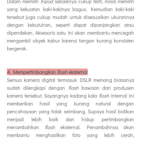
Dalam memilih
tripod
sebaiknya cukup teliti, misal memilih
yang kekuatan kaki-kakinya bagus. Kemudian kaki-kaki
tersebut juga cukup mudah untuk disesuaikan ukurannya
dengan kebutuhan, seperti dapat dipanjangkan atau
dipendekan. Aksesoris satu ini akan membantu mencegah
mengambil obyek kabur karena tangan kurang konsisten
bergerak.
4.
Mempertimbangkan
flash
eksternal
Semua kamera digital termasuk DSLR memang biasanya
sudah dilengkapi dengan
flash
bawaan dari produsen
kamera tersebut. Sayangnya kadang kala
flash
internal ini
memberikan hasil yang kurang natural dengan
pencahayaan yang tidak seimbang. Supaya hasil bidikan
menjadi lebih baik dan hidup pertimbangkan
menambahkan
flash
eksternal. Penambahnya akan
membantu menghasilkan foto yang lebih cerah,