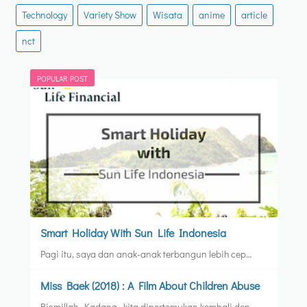
Technology
Variety Show
Wisata
anime
article
nct
POPULAR POST
Smart Holiday With Sun Life Indonesia
Pagi itu, saya dan anak-anak terbangun lebih cep…
Miss Baek (2018) : A Film About Children Abuse
Bismillah, Kadang, kita dipertemukan kembali den…