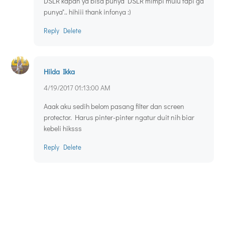
DSLR kapan ya bisa punya DSLR mimpi mulu tapi ga
punya".. hihiii thank infonya :)
Reply
Delete
Hilda Ikka
4/19/2017 01:13:00 AM
Aaak aku sedih belom pasang filter dan screen
protector. Harus pinter-pinter ngatur duit nih biar
kebeli hiksss
Reply
Delete