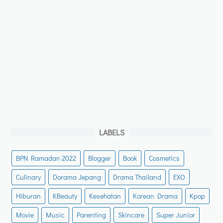
LABELS
BPN Ramadan 2022
Blogger
Book
Cosmetics
Culinary
Dorama Jepang
Drama Thailand
EXO
Hiburan
KBeauty
Kesehatan
Korean Drama
Kpop
Movie
Music
Parenting
Skincare
Super Junior