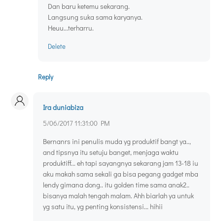
Dan baru ketemu sekarang.
Langsung suka sama karyanya.
Heuu...terharru.
Delete
Reply
Ira duniabiza
5/06/2017 11:31:00 PM
Bernanrs ini penulis muda yg produktif bangt ya..,
and tipsnya itu setuju banget, menjaga waktu
produktiff... eh tapi sayangnya sekarang jam 13-18 iu
aku makah sama sekali ga bisa pegang gadget mba
lendy gimana dong.. itu golden time sama anak2..
bisanya malah tengah malam. Ahh biarlah ya untuk
yg satu itu, yg penting konsistensi... hihii