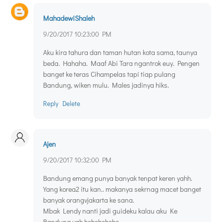
MahadewiShaleh
9/20/2017 10:23:00 PM
Aku kira tahura dan taman hutan kota sama, taunya
beda. Hahaha. Maaf Abi Tara ngantrok euy. Pengen
banget ke teras Cihampelas tapi tiap pulang
Bandung, wiken mulu. Males jadinya hiks.
Reply
Delete
Ajen
9/20/2017 10:32:00 PM
Bandung emang punya banyak tenpat keren yahh.
Yang korea2 itu kan.. makanya sekrnag macet banget
banyak orangvjakarta ke sana.
Mbak Lendy nanti jadi guideku kalau aku Ke
Bandung yah hehehehehe