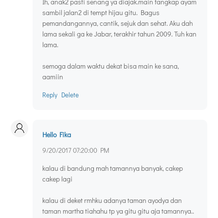
Ih, anak2 pasti senang ya diajak.main tangkap ayam
sambil jalan2 di tempt hijau gitu. Bagus
pemandangannya, cantik, sejuk dan sehat. Aku dah
lama sekali ga ke Jabar, terakhir tahun 2009. Tuh kan
lama.
semoga dalam waktu dekat bisa main ke sana,
aamiin
Reply
Delete
Hello Fika
9/20/2017 07:20:00 PM
kalau di bandung mah tamannya banyak, cakep
cakep lagi
kalau di deket rmhku adanya taman ayodya dan
taman martha tiahahu tp ya gitu gitu aja tamannya..