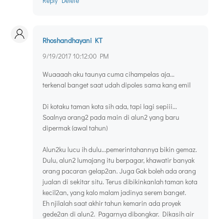
Reply
Delete
Rhoshandhayani KT
9/19/2017 10:12:00 PM
Wuaaaah aku taunya cuma cihampelas aja...
terkenal banget saat udah dipoles sama kang emil
Di kotaku taman kota sih ada, tapi lagi sepiii...
Soalnya orang2 pada main di alun2 yang baru
dipermak (awal tahun)
Alun2ku lucu ih dulu...pemerintahannya bikin gemaz.
Dulu, alun2 lumajang itu berpagar, khawatir banyak
orang pacaran gelap2an. Juga Gak boleh ada orang
jualan di sekitar situ. Terus dibikinkanlah taman kota
kecil2an, yang kalo malam jadinya serem banget.
Eh njilalah saat akhir tahun kemarin ada proyek
gede2an di alun2. Pagarnya dibongkar. Dikasih air