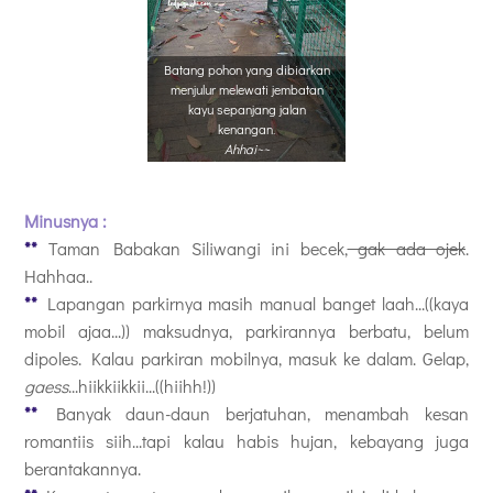
Batang pohon yang dibiarkan
menjulur melewati jembatan
kayu sepanjang jalan
kenangan.
Ahhai~~
Minusnya :
**
Taman Babakan Siliwangi ini becek,
gak ada ojek
.
Hahhaa..
**
Lapangan parkirnya masih manual banget laah...((kaya
mobil ajaa...)) maksudnya, parkirannya berbatu, belum
dipoles. Kalau parkiran mobilnya, masuk ke dalam. Gelap,
gaess
...hiikkiikkii...((hiihh!))
**
Banyak daun-daun berjatuhan, menambah kesan
romantiis siih...tapi kalau habis hujan, kebayang juga
berantakannya.