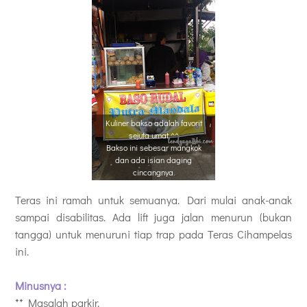
Kuliner bakso adalah favorit
sejuta umat ^^
Bakso ini sebesar mangkok
dan ada isian daging
cincangnya.
Teras ini ramah untuk semuanya. Dari mulai anak-anak
sampai disabilitas. Ada lift juga jalan menurun (bukan
tangga) untuk menuruni tiap trap pada Teras Cihampelas
ini.
Minusnya :
** Masalah parkir.