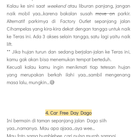
Kalau ke sini saat
weekend
atau liburan panjang, jangan
naik mobil yaa...karena bakalan susah
move on
parkir.
Alternatif parkirnya di Factory Outlet sepanjang jalan
Cihampelas yang kira-kira dekat dengan tangga untuk naik
ke Teras ini. Ada 3 akses selain tangga, satu lagi yaitu naik
lift.
** Jika hujan turun dan sedang berjalan-jalan ke Teras ini,
kamu gak akan bisa menemukan tempat berteduh.
Kecuali kalau kamu ingin menikmati tiap tetesan hujan
yang merupakan berkah ilahi yaa...sambil mengenang
masa lalu, mungkin...😅
4. Car Free Day Dago
Ini bermain di taman sepanjang jalan Dago siih
yaa...namanya. Mau apa ajaaa...aya wee...
Mau foto sama bumblebee, cari pulsa murah sampai