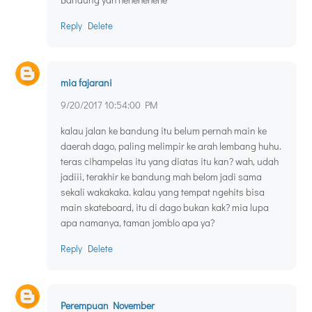
Reply
Delete
mia fajarani
9/20/2017 10:54:00 PM
kalau jalan ke bandung itu belum pernah main ke
daerah dago, paling melimpir ke arah lembang huhu.
teras cihampelas itu yang diatas itu kan? wah, udah
jadiii, terakhir ke bandung mah belom jadi sama
sekali wakakaka. kalau yang tempat ngehits bisa
main skateboard, itu di dago bukan kak? mia lupa
apa namanya, taman jomblo apa ya?
Reply
Delete
Perempuan November