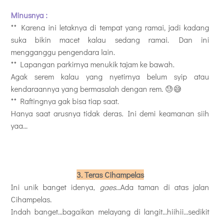
Minusnya :
** Karena ini letaknya di tempat yang ramai, jadi kadang
suka bikin macet kalau sedang ramai. Dan ini
mengganggu pengendara lain.
** Lapangan parkirnya menukik tajam ke bawah.
Agak serem kalau yang nyetirnya belum syip atau
kendaraannya yang bermasalah dengan rem. 😓😅
** Raftingnya gak bisa tiap saat.
Hanya saat arusnya tidak deras. Ini demi keamanan siih
yaa...
3. Teras Cihampelas
Ini unik banget idenya,
gaes
...Ada taman di atas jalan
Cihampelas.
Indah banget...bagaikan melayang di langit...hiihii...sedikit