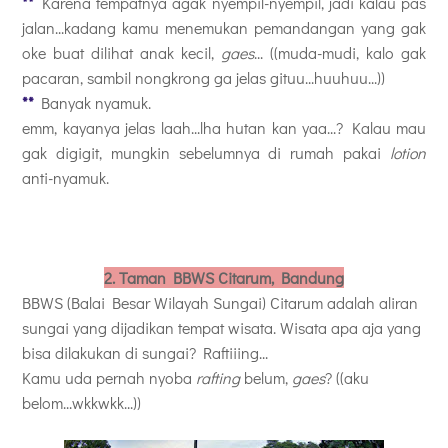
**
Karena tempatnya agak nyempil-nyempil, jadi kalau pas
jalan...kadang kamu menemukan pemandangan yang gak
oke buat dilihat anak kecil,
gaes
... ((muda-mudi, kalo gak
pacaran, sambil nongkrong ga jelas gituu...huuhuu...))
**
Banyak nyamuk.
emm, kayanya jelas laah...lha hutan kan yaa...? Kalau mau
gak digigit, mungkin sebelumnya di rumah pakai
lotion
anti-nyamuk.
2. Taman BBWS Citarum, Bandung
BBWS (Balai Besar Wilayah Sungai) Citarum adalah aliran
sungai yang dijadikan tempat wisata. Wisata apa aja yang
bisa dilakukan di sungai? Raftiiing...
Kamu uda pernah nyoba
rafting
belum,
gaes
? ((aku
belom...wkkwkk...))