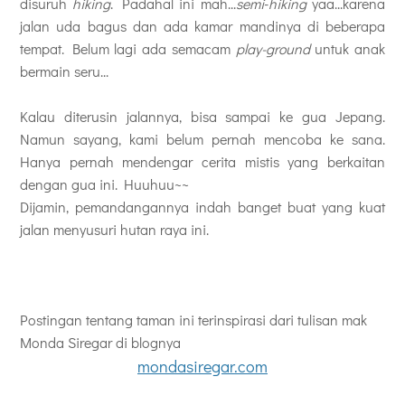
disuruh
hiking
. Padahal ini mah...
semi
-
hiking
yaa...karena
jalan uda bagus dan ada kamar mandinya di beberapa
tempat. Belum lagi ada semacam
play-ground
untuk anak
bermain seru...
Kalau diterusin jalannya, bisa sampai ke gua Jepang.
Namun sayang, kami belum pernah mencoba ke sana.
Hanya pernah mendengar cerita mistis yang berkaitan
dengan gua ini. Huuhuu~~
Dijamin, pemandangannya indah banget buat yang kuat
jalan menyusuri hutan raya ini.
Postingan tentang taman ini terinspirasi dari tulisan mak
Monda Siregar di blognya
mondasiregar.com