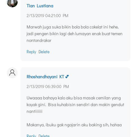
Tian Lustiana
2/13/2019 04:21:00 PM
Marwah juga suka bikin bola bola cokelat ini hehe,
jadi pengen bikin lagi deh lumayan enak buat temen
nontondrakor
Reply
Delete
Rhoshandhayani KT 💕
2/13/2019 06:39:00 PM
Uwaaaa bahaya kalo aku bisa masak cemilan yang
kayak gini. Bisa kuhabisin sendiri dan makin gendut
nantiiiiii
Makanya, ibuku gak ngajarin aku baking sih, hahaa
Reply
Delete