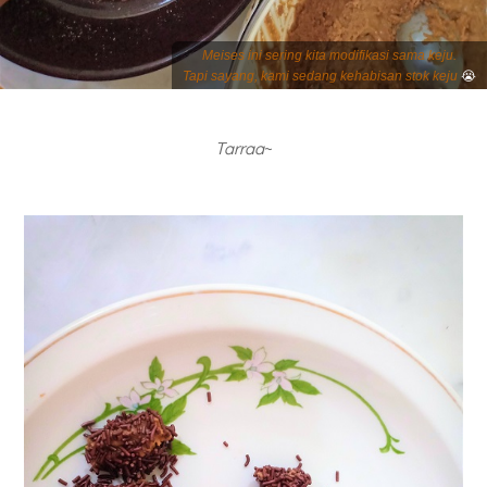
Meises ini sering kita modifikasi sama keju.
😭
Tapi sayang, kami sedang kehabisan stok keju
Tarraa
~