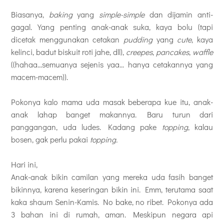
Biasanya,
baking
yang
simple-simple
dan dijamin anti-
gagal. Yang penting anak-anak suka, kaya bolu (tapi
dicetak menggunakan cetakan
pudding
yang
cute
, kaya
kelinci, badut biskuit roti jahe, dll),
creepes
,
pancakes
,
waffle
((hahaa...semuanya sejenis yaa... hanya cetakannya yang
macem-macem)).
Pokonya kalo mama uda masak beberapa kue itu, anak-
anak lahap banget makannya. Baru turun dari
panggangan, uda ludes. Kadang pake
topping
, kalau
bosen, gak perlu pakai
topping.
Hari ini,
Anak-anak bikin camilan yang mereka uda fasih banget
bikinnya, karena keseringan bikin ini. Emm, terutama saat
kaka shaum Senin-Kamis. No bake, no ribet. Pokonya ada
3 bahan ini di rumah, aman. Meskipun negara api