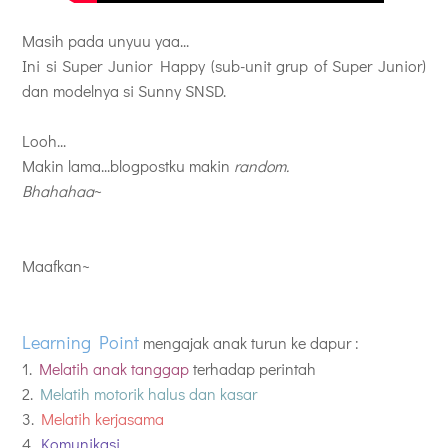
Masih pada unyuu yaa...
Ini si Super Junior Happy (sub-unit grup of Super Junior)
dan modelnya si Sunny SNSD.
Looh...
Makin lama...blogpostku makin
random.
Bhahahaa
~
Maafkan~
Learning Point
mengajak anak turun ke dapur :
1.
Melatih anak tanggap
terhadap perintah
2.
Melatih motorik halus dan kasar
3.
Melatih kerjasama
4.
Komunikasi