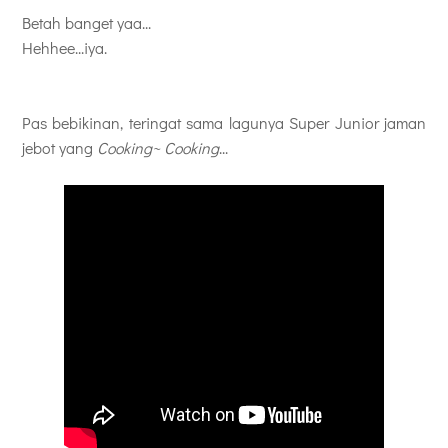
Betah banget yaa...
Hehhee...iya.
Pas bebikinan, teringat sama lagunya Super Junior jaman
jebot yang
Cooking~ Cooking
...