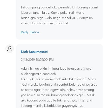
Ini gampang banget..aku pernah bikin bareng suami
lebaran tahun lalu..., Cuma pakai roti Marie
biasa..gak regal..kalo Regal mahal ya..., Banyakin
susu coklatnya..yummmi..banget.
Reply
Delete
Diah Kusumastuti
2/13/2019 10:57:00 PM
Aduhhh mau bikin ini lupa-lupa terussss... Insya
Allah segera dicoba deh.
Kalau aku sama anak-anak suka bikin donat, Mbak.
Tapi mereka bagian bikin bentuk bulet-buletnya aja..
eh sama ngasih topingnya sih.. hehe.. asyik emang
yaa kalo bisa masak bareng anak-anak gitu. Meski
aku kadang yaaa ada teriak-teriaknya. Hiks. Lha
kadang mereka kebablasan guyonnya, trus