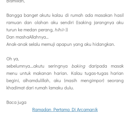
Bismillah,
Bangga banget akutu kalau di rumah ada masakan hasil
ramuan dan olahan aku sendiri ((saking jarangnya aku
turun ke medan perang,
hihii
~))
Dan mashaAllahnya...
Anak-anak selalu memuji apapun yang aku hidangkan.
Oh ya,
sebelumnya....akutu seringnya
baking
daripada masak
menu untuk makanan harian. Kalau tugas-tugas harian
begini, alhamdulillah, aku (masih mengimpor) seorang
khadimat dari rumah lamaku dulu.
Baca juga
Ramadan Pertama Di Arcamanik