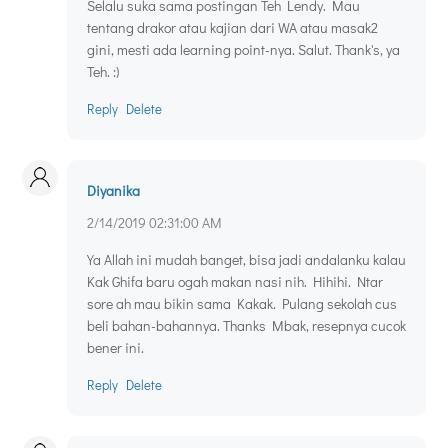
Selalu suka sama postingan Teh Lendy. Mau
tentang drakor atau kajian dari WA atau masak2
gini, mesti ada learning point-nya. Salut. Thank's, ya
Teh. :)
Reply
Delete
Diyanika
2/14/2019 02:31:00 AM
Ya Allah ini mudah banget, bisa jadi andalanku kalau
Kak Ghifa baru ogah makan nasi nih. Hihihi. Ntar
sore ah mau bikin sama Kakak. Pulang sekolah cus
beli bahan-bahannya. Thanks Mbak, resepnya cucok
bener ini.
Reply
Delete