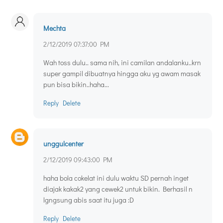
Mechta
2/12/2019 07:37:00 PM
Wah toss dulu.. sama nih, ini camilan andalanku..krn
super gampil dibuatnya hingga aku yg awam masak
pun bisa bikin..haha...
Reply
Delete
unggulcenter
2/12/2019 09:43:00 PM
haha bola cokelat ini dulu waktu SD pernah inget
diajak kakak2 yang cewek2 untuk bikin. Berhasil n
lgngsung abis saat itu juga :D
Reply
Delete