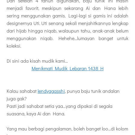
Dan setelah 4 tahun digunakan, baju tunik ini masih
menjadi favorit, meskipun sekarang Ai dan Hana lebih
sering menggunakan gamis. Lagi-lagi si gamis ini adalah
designernya Uti. Uti senang sekali menjahitkannya lengkap
dari hijab hingga niqab, walaupun tahu, anak-anak belum
menggunakan niqab. Hehehe...lumayan banget untuk
koleksi.
Di sini ada kisah mudik kami...
Menikmati Mudik Lebaran 1438 H
Kalau sahabat
lendyagasshi
, punya baju tunik andalan
juga gak?
Pasti jadi sahabat setia yaa...yang dipakai di segala
suasana, kaya Ai dan Hana.
Yang mau berbagi pengalaman, boleh banget loo...di kolom