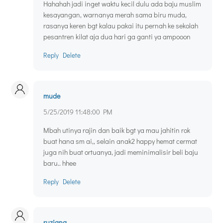
Hahahah jadi inget waktu kecil dulu ada baju muslim
kesayangan, warnanya merah sama biru muda,
rasanya keren bgt kalau pakai itu pernah ke sekolah
pesantren kilat aja dua hari ga ganti ya ampooon
Reply
Delete
mude
5/25/2019 11:48:00 PM
Mbah utinya rajin dan baik bgt ya mau jahitin rok
buat hana sm ai,, selain anak2 happy hemat cermat
juga nih buat ortuanya, jadi meminimalisir beli baju
baru.. hhee
Reply
Delete
ruziana