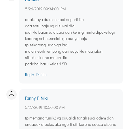
5/26/2019 09:34:00 PM
anak saya dulu sempat seperti itu
ada satu baju yg disukai dia
jadi klu bajunya dicuci dan kering minta dipake lagi
kadang sebel..seolah ga punya baju
tp sekarang udah ga lagi
malah lebih rempong dari saya klu mau jalan
sibuk mix and match dia
padahal baru kelas 1 SD
Reply
Delete
Fanny F Nila
5/27/2019 10:50:00 AM
tp memang tunik2 yg dijual di tanah suci adem dan
enaaaak dipake. aku ngerti sih karena cuaca disana