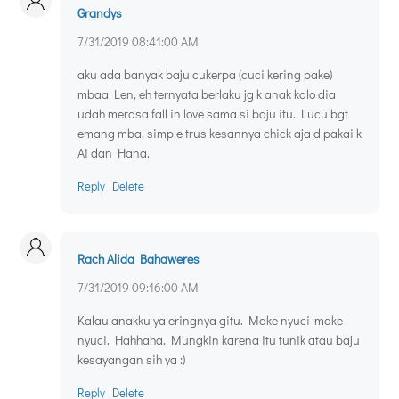
Grandys
7/31/2019 08:41:00 AM
aku ada banyak baju cukerpa (cuci kering pake)
mbaa Len, eh ternyata berlaku jg k anak kalo dia
udah merasa fall in love sama si baju itu. Lucu bgt
emang mba, simple trus kesannya chick aja d pakai k
Ai dan Hana.
Reply
Delete
Rach Alida Bahaweres
7/31/2019 09:16:00 AM
Kalau anakku ya eringnya gitu. Make nyuci-make
nyuci. Hahhaha. Mungkin karena itu tunik atau baju
kesayangan sih ya :)
Reply
Delete