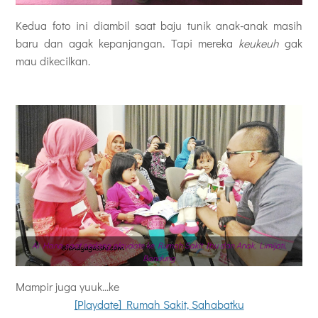
Kedua foto ini diambil saat baju tunik anak-anak masih
baru dan agak kepanjangan. Tapi mereka
keukeuh
gak
mau dikecilkan.
Ai Hana saat sedang playdate ke Rumah Sakit Ibu dan Anak, Limijati,
Bandung
Mampir juga yuuk...ke
[Playdate] Rumah Sakit, Sahabatku