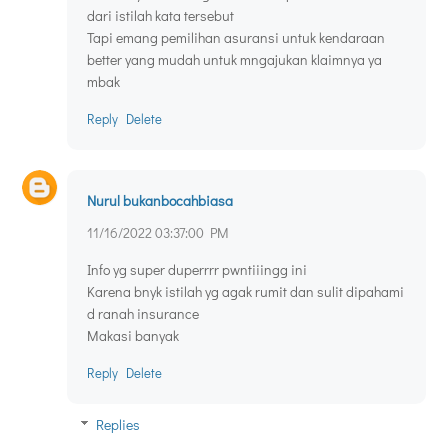
dari istilah kata tersebut
Tapi emang pemilihan asuransi untuk kendaraan
better yang mudah untuk mngajukan klaimnya ya
mbak
Reply
Delete
Nurul bukanbocahbiasa
11/16/2022 03:37:00 PM
Info yg super duperrrr pwntiiingg ini
Karena bnyk istilah yg agak rumit dan sulit dipahami
d ranah insurance
Makasi banyak
Reply
Delete
Replies