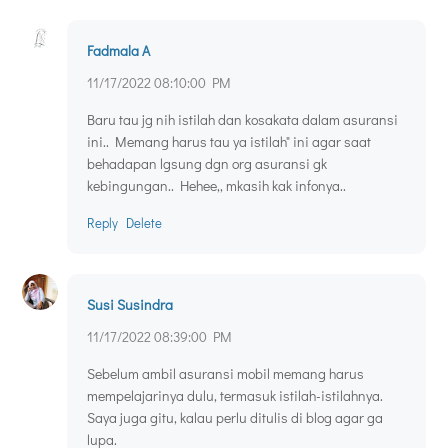
Fadmala A
11/17/2022 08:10:00 PM
Baru tau jg nih istilah dan kosakata dalam asuransi
ini.. Memang harus tau ya istilah" ini agar saat
behadapan lgsung dgn org asuransi gk
kebingungan.. Hehee,, mkasih kak infonya..
Reply
Delete
Susi Susindra
11/17/2022 08:39:00 PM
Sebelum ambil asuransi mobil memang harus
mempelajarinya dulu, termasuk istilah-istilahnya.
Saya juga gitu, kalau perlu ditulis di blog agar ga
lupa.