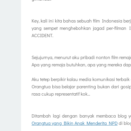
Key, kali ini kita bahas sebuah film Indonesia ber
yang sempet menghebohkan jagad per-filman I
ACCIDENT.
Sejujurnya, menurut aku pribadi nonton film rem
Apa yang remaja butuhkan, apa yang mereka dap
Aku tetep berpikir kalau media komunikasi terbaik
Orangtua bisa belajar parenting bukan dari gosip 
rasa cukup representatif kok...
Ditambah lagi dengan banyak membaca blog yan
Orangtua yang Bikin Anak Menderita NPD
di bl