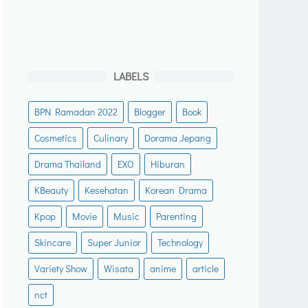
LABELS
BPN Ramadan 2022
Blogger
Book
Cosmetics
Culinary
Dorama Jepang
Drama Thailand
EXO
Hiburan
KBeauty
Kesehatan
Korean Drama
Kpop
Movie
Music
Parenting
Skincare
Super Junior
Technology
Variety Show
Wisata
anime
article
nct