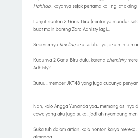
Hahhaa
.. kayanya sejak pertama kali ngliat akti
Lanjut nonton 2 Garis Biru (ceritanya mundur s
buat main bareng Zara Adhisty lagi...
Sebenernya
timeline
aku salah. Iya, aku minta maa
Kudunya 2 Garis Biru dulu, karena
chemistry
merek
Adhisty?
Itutuu.. member JKT48 yang juga cucunya penyany
Nah, kalo
Angga Yunanda yaa.. memang aslinya d
cewe yang aku juga suka.. jadilah nyambung men
Suka tuh dalam artian, kalo nonton karya mereka
gimanaa..