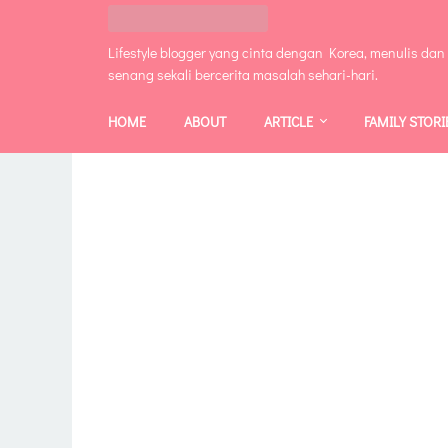
Lifestyle blogger yang cinta dengan Korea, menulis dan
senang sekali bercerita masalah sehari-hari.
HOME
ABOUT
ARTICLE
FAMILY STORI