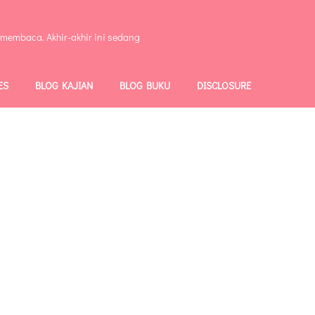
 membaca. Akhir-akhir ini sedang
ES
BLOG KAJIAN
BLOG BUKU
DISCLOSURE