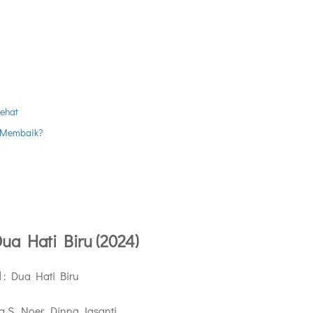
ehat
 Membaik?
ua Hati Biru
(2024)
l
:
Dua Hati Biru
a S. Noer,
Dinna Jasanti