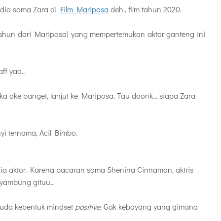
ng dia sama Zara di
Film Mariposa
deh.. film tahun 2020.
etahun dari Mariposa) yang mempertemukan aktor ganteng ini
ff yaa..
a oke banget, lanjut ke Mariposa. Tau doonk... siapa Zara
i ternama, Acil Bimbo.
ia aktor. Karena pacaran sama
Shenina Cinnamon, aktris
yambung gituu..
, uda kebentuk mindset
positive
. Gak kebayang yang gimana