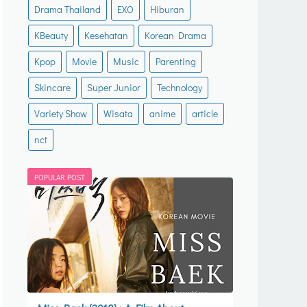
Drama Thailand
EXO
Hiburan
KBeauty
Kesehatan
Korean Drama
Kpop
Movie
Music
Parenting
Skincare
Super Junior
Technology
Variety Show
Wisata
anime
article
nct
POPULAR POST