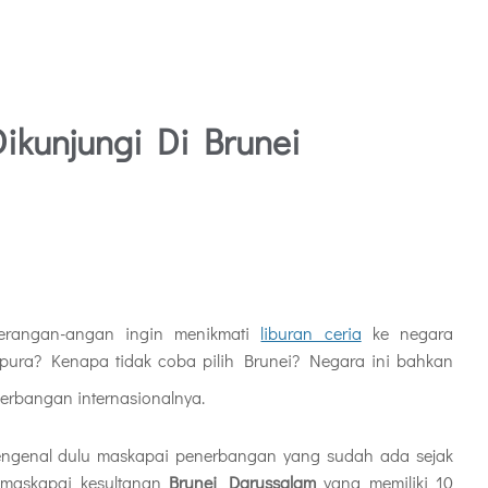
ikunjungi Di Brunei
berangan-angan ingin menikmati
liburan ceria
ke negara
apura? Kenapa tidak coba pilih Brunei? Negara ini bahkan
erbangan internasionalnya.
mengenal dulu maskapai penerbangan yang sudah ada sejak
 maskapai kesultanan
Brunei Darussalam
yang memiliki 10