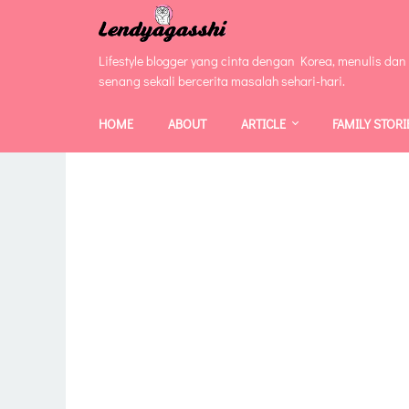
Lifestyle blogger yang cinta dengan Korea, menulis dan
senang sekali bercerita masalah sehari-hari.
HOME
ABOUT
ARTICLE
FAMILY STORI