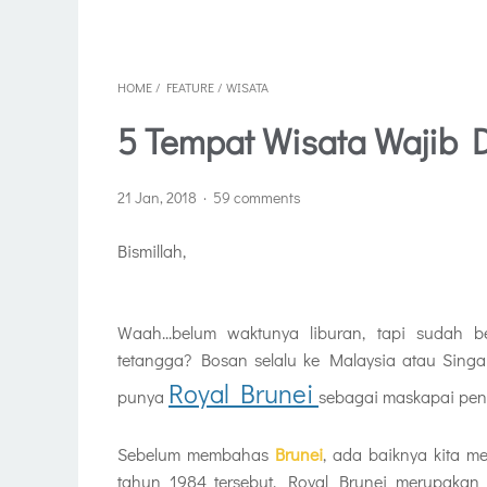
HOME
/
FEATURE
/
WISATA
5 Tempat Wisata Wajib D
21 Jan, 2018
59 comments
Bismillah,
Waah...belum waktunya liburan, tapi sudah 
tetangga? Bosan selalu ke Malaysia atau Sing
Royal Brunei
punya
sebagai maskapai pen
Sebelum membahas
Brunei
, ada baiknya kita 
tahun 1984 tersebut. Royal Brunei merupakan