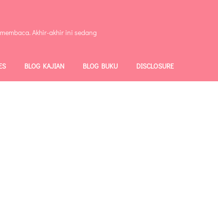
 membaca. Akhir-akhir ini sedang
ES
BLOG KAJIAN
BLOG BUKU
DISCLOSURE