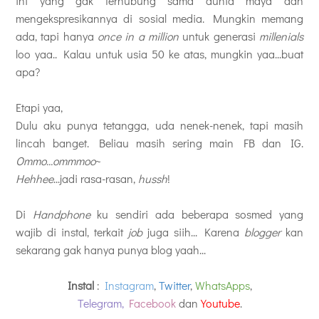
ini yang gak terhubung sama dunia maya dan
mengekspresikannya di sosial media. Mungkin memang
ada, tapi hanya
once in a million
untuk generasi
millenials
loo yaa.. Kalau untuk usia 50 ke atas, mungkin yaa...buat
apa?
Etapi yaa,
Dulu aku punya tetangga, uda nenek-nenek, tapi masih
lincah banget. Beliau masih sering main FB dan IG.
Ommo...ommmoo
~
Hehhee
...jadi rasa-rasan,
hussh
!
Di
Handphone
ku sendiri ada beberapa sosmed yang
wajib di instal, terkait
job
juga siih... Karena
blogger
kan
sekarang gak hanya punya blog yaah...
Instal
:
Instagram
,
Twitter
,
WhatsApps
,
Telegram,
Facebook
dan
Youtube
.