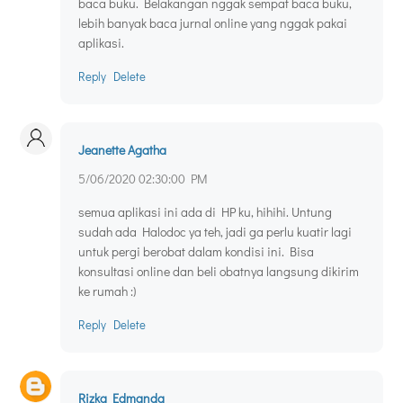
baca buku. Belakangan nggak sempat baca buku,
lebih banyak baca jurnal online yang nggak pakai
aplikasi.
Reply
Delete
Jeanette Agatha
5/06/2020 02:30:00 PM
semua aplikasi ini ada di HP ku, hihihi. Untung
sudah ada Halodoc ya teh, jadi ga perlu kuatir lagi
untuk pergi berobat dalam kondisi ini. Bisa
konsultasi online dan beli obatnya langsung dikirim
ke rumah :)
Reply
Delete
Rizka Edmanda