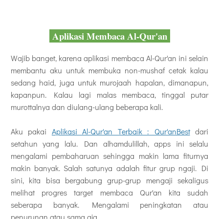
Aplikasi Membaca Al-Qur'an
Wajib banget, karena aplikasi membaca Al-Qur'an ini selain
membantu aku untuk membuka non-mushaf cetak kalau
sedang haid, juga untuk murojaah hapalan, dimanapun,
kapanpun. Kalau lagi malas membaca, tinggal putar
murottalnya dan diulang-ulang beberapa kali.
Aku pakai
Aplikasi Al-Qur'an Terbaik : Qur'anBest
dari
setahun yang lalu. Dan alhamdulillah, apps ini selalu
mengalami pembaharuan sehingga makin lama fiturnya
makin banyak. Salah satunya adalah fitur grup ngaji. Di
sini, kita bisa bergabung grup-grup mengaji sekaligus
melihat progres target membaca Qur'an kita sudah
seberapa banyak. Mengalami peningkatan atau
penurunan atau sama aja.