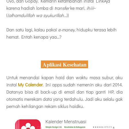
Ovo, dan Gopay. Kemarin ketambahan instal LinkAja
karena hadiah lomba di
transfer
ke mari,
ihiii
~
(
(alhamdulillah wa syukurillah.
..))
Dan satu lagi, kalau pakai
e-money
, hidupku terasa lebih
hemat. Entah kenapa yaa...?
Aplikasi Kesehatan
Untuk menandai kapan haid dan waktu masa subur, aku
instal
My Calender
. Ini apps sudah nemenin aku dari 2014.
Datanya bisa di back-up di email dan tiap ganti HP, dia
otomatis merekam data yang terdahulu. Jadi aku selalu gak
pernah kehilangan rekam siklus haidku.