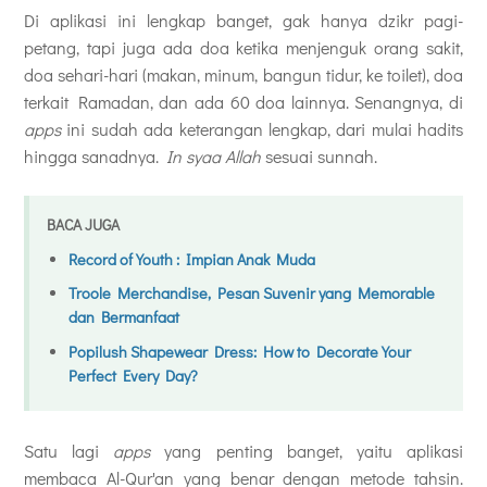
Di aplikasi ini lengkap banget, gak hanya dzikr pagi-
petang, tapi juga ada doa ketika menjenguk orang sakit,
doa sehari-hari (makan, minum, bangun tidur, ke toilet), doa
terkait Ramadan, dan ada 60 doa lainnya. Senangnya, di
apps
ini sudah ada keterangan lengkap, dari mulai hadits
hingga sanadnya.
In syaa Allah
sesuai sunnah.
BACA JUGA
Record of Youth : Impian Anak Muda
Troole Merchandise, Pesan Suvenir yang Memorable
dan Bermanfaat
Popilush Shapewear Dress: How to Decorate Your
Perfect Every Day?
Satu lagi
apps
yang penting banget, yaitu aplikasi
membaca Al-Qur'an yang benar dengan metode tahsin.