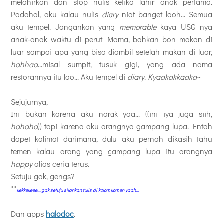
melahirkan dan stop nulis ketika lahir anak pertama.
Padahal, aku kalau nulis
diary
niat banget looh... Semua
aku tempel. Jangankan yang
memorable
kaya USG nya
anak-anak waktu di perut Mama, bahkan bon makan di
luar sampai apa yang bisa diambil setelah makan di luar,
hahhaa
...misal sumpit, tusuk gigi, yang ada nama
restorannya itu loo... Aku tempel di
diary
.
Kyaakakkaaka
~
Sejujurnya,
Ini bukan karena aku norak yaa... ((ini iya juga siih,
hahaha
)) tapi karena aku orangnya gampang lupa. Entah
dapet kalimat darimana, dulu aku pernah dikasih tahu
temen kalau orang yang gampang lupa itu orangnya
happy
alias ceria terus.
Setuju gak, gengs?
**
kekkekeee....gak setuju silahkan tulis di kolom komen yaah...
Dan apps
halodoc
.