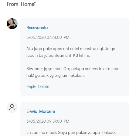
From Home"
Roosvansia
5/05/2020 07:24:00 PM
Aku juga pake apps unt catet menstrual gt. Jd ga
lupa n bs jd bantuan unt KB hihihi.
Btw, bner jg ya mba. Org pelupa senenv trs krn lupa
hal2 ga baik yg org lain lakukan.
Reply
Delete
Eryvia Maronie
5/05/2020 09:37:00 PM
Eh samma mbak. Saya pun pakenya app Halodoc