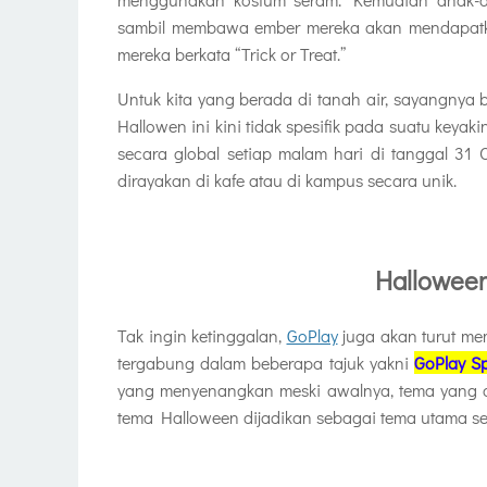
sambil membawa ember mereka akan mendapatkan
mereka berkata “Trick or Treat.”
Untuk kita yang berada di tanah air, sayangnya
Hallowen ini kini tidak spesifik pada suatu keya
secara global setiap malam hari di tanggal 31 
dirayakan di kafe atau di kampus secara unik.
Hallowee
Tak ingin ketinggalan,
GoPlay
juga akan turut me
tergabung dalam beberapa tajuk yakni
GoPlay S
yang menyenangkan meski awalnya, tema yang di
tema Halloween dijadikan sebagai tema utama s