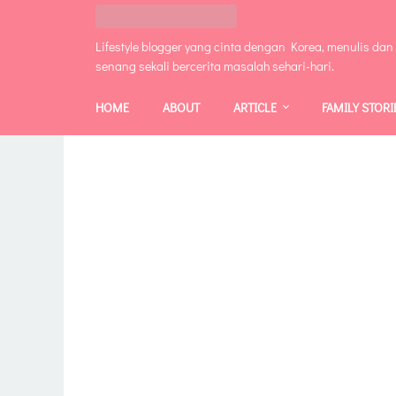
Lifestyle blogger yang cinta dengan Korea, menulis dan
senang sekali bercerita masalah sehari-hari.
HOME
ABOUT
ARTICLE
FAMILY STORI