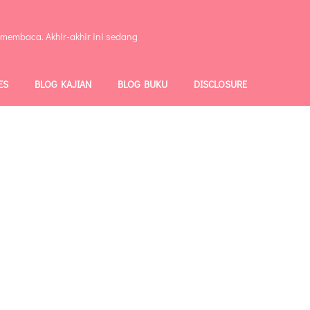
 membaca. Akhir-akhir ini sedang
ES
BLOG KAJIAN
BLOG BUKU
DISCLOSURE