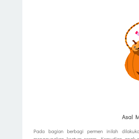
Asal Mu
Pada bagian berbagi permen inilah dilakuka
menggunakan kostum seram. Kemudian anak-a