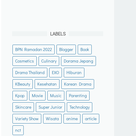
LABELS
BPN Ramadan 2022
Blogger
Book
Cosmetics
Culinary
Dorama Jepang
Drama Thailand
EXO
Hiburan
KBeauty
Kesehatan
Korean Drama
Kpop
Movie
Music
Parenting
Skincare
Super Junior
Technology
Variety Show
Wisata
anime
article
nct