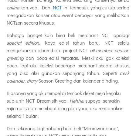
online
kan yaa.. Dan
NCT
ini termasuk yang cukup sering
mengadakan konser atau event berbayar yang melibatkan
NCTzen secara khusus.
Bahagia banget kalo bisa beli merchant NCT apalagi
special edition
. Kaya edisi tahun baru, NCT selalu
mengeluarkan album baru project NCT
all member
,
season
greeting
dan poca edisi terbatas. Meski aku gak koleksi
poca, tapi aku koleksi beberapa merchant secara khusus
yang bisa aku gunakan sepanjang tahun. Seperti d
esk
calender
,
diary
Season Greeting dan kalender dinding.
Biasanya yang aku tempel di tembok deket meja kerjaku
sub-unit NCT Dream sih yaa..
Hehhe
, supaya semakin
rajin nulis dan membuat blog plan yang aku rencanakan
selama 1 bulan.
Dan sekarang lagi nabung buat beli
"Meumwonbong",
nama lightstick-nya NCT yang warnanya ijo dan