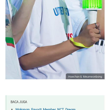
Haechan &
Meumwonbong
BACA JUGA
Makanan Favorit Member NCT Dream