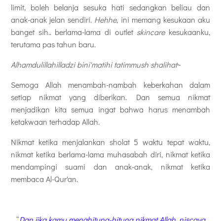
limit, boleh belanja sesuka hati sedangkan beliau dan
anak-anak jelan sendiri.
Hehhe
, ini memang kesukaan aku
banget sih.. berlama-lama di outlet
skincare
kesukaanku,
terutama pas tahun baru.
Alhamdulillahilladzi bini'matihi tatimmush shalihat
~
Semoga Allah menambah-nambah keberkahan dalam
setiap nikmat yang diberikan. Dan semua nikmat
menjadikan kita semua ingat bahwa harus menambah
ketakwaan terhadap Allah.
Nikmat ketika menjalankan sholat 5 waktu tepat waktu,
nikmat ketika berlama-lama muhasabah diri, nikmat ketika
mendampingi suami dan anak-anak, nikmat ketika
membaca Al-Qur'an.
“
Dan jika kamu menghitung-hitung nikmat Allah, niscaya