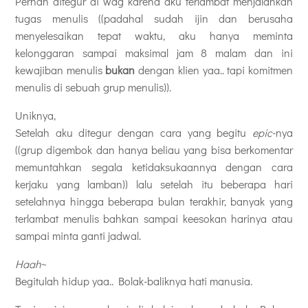
Pernah ditegur di wag karena aku terlambat menjalankan
tugas menulis ((padahal sudah ijin dan berusaha
menyelesaikan tepat waktu, aku hanya meminta
kelonggaran sampai maksimal jam 8 malam dan ini
kewajiban menulis
bukan
dengan klien yaa.. tapi komitmen
menulis di sebuah grup menulis)).
Uniknya,
Setelah aku ditegur dengan cara yang begitu
epic
-nya
((grup digembok dan hanya beliau yang bisa berkomentar
memuntahkan segala ketidaksukaannya dengan cara
kerjaku yang lamban)) lalu setelah itu beberapa hari
setelahnya hingga beberapa bulan terakhir, banyak yang
terlambat menulis bahkan sampai keesokan harinya atau
sampai minta ganti jadwal.
Haah
~
Begitulah hidup yaa.. Bolak-baliknya hati manusia.