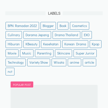
LABELS
BPN Ramadan 2022
Blogger
Book
Cosmetics
Culinary
Dorama Jepang
Drama Thailand
EXO
Hiburan
KBeauty
Kesehatan
Korean Drama
Kpop
Movie
Music
Parenting
Skincare
Super Junior
Technology
Variety Show
Wisata
anime
article
nct
POPULAR POST