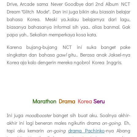
Drive, Arcade sama Never Goodbye dari 2nd Album NCT
Dream "Glitch Mode". Dan ini juga bikin aku biasain belajar
bahasa Korea. Meski ya..kalau belajarnya dari lagu,
biasanya bahasanya informal sih yaa.. alias banmal. Gak
papa yah.. Sekalian memperkaya kosa kata.
Karena bujang-bujang NCT ini suka banget pake
singkatan dan bahasa
gawl
gitu.. Berasa anak Jaksel-nya
Korea aja kalo dengerin mereka ngobrol Korea Inggris.
Marathon
Drama
Korea
Seru
Ini juga
moodbooster
banget sih buat aku. Soalnya akhir-
akhir ini lagi beneran males ngikutin drama
on-going
. Eh,
tapi aku kemarin
on-going
drama Pachinko
-nya Abang