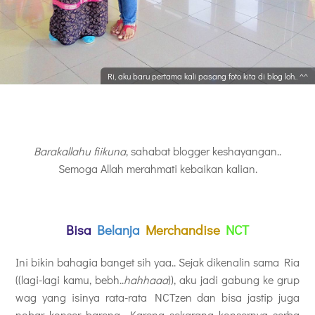
Ri, aku baru pertama kali pasang foto kita di blog loh.. ^^
Barakallahu fiikuna
, sahabat blogger keshayangan..
Semoga Allah merahmati kebaikan kalian.
Bisa
Belanja
Merchandise
NCT
Ini bikin bahagia banget sih yaa.. Sejak dikenalin sama Ria
((lagi-lagi kamu, bebh..
hahhaaa
)), aku jadi gabung ke grup
wag yang isinya rata-rata NCTzen dan bisa jastip juga
nobar konser bareng. Karena sekarang konsernya serba