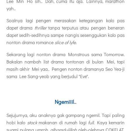
Lee Min Ho sih.. Dah, cuma itu aja. Lainnya, marathon
yah..
Soalnya lagi pengen merasakan ketegangan kalo pas
dapet drama
thriller
tanpa terputus atau pengen beneran
dapet sedih-sedihnya sampe nangis sesenggukan kalo pas
nonton drama romance
slice of lyfe
.
Sekarang lagi nonton drama
Monstrous sama Tomorrow.
Bakalan nambah list drama tontonan di bulan Mei, tapi
masih akhir Mei yaa.. Pengen nonton dramanya
Seo Yea-ji
sama Lee Sang-yeob yang berjudul "Eve".
Ngemiiil
..
Sejujurnya, aku anaknya gak gampang ngemil. Tapi paling
hobi kalo
stock
makanan di rumah lagi
full
. Kaya kemarin
suami pulang umroh,
alhamdulillah
oleh-olehnya COKELAT.