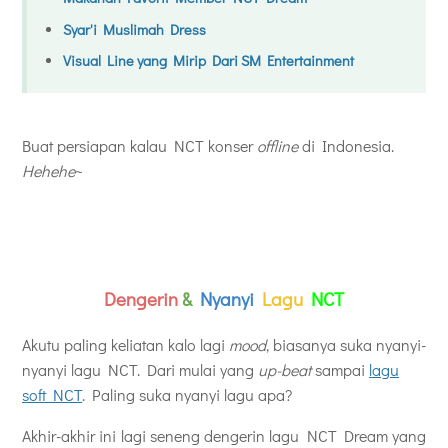
Syar'i Muslimah Dress
Visual Line yang Mirip Dari SM Entertainment
Buat persiapan kalau NCT konser
offline
di Indonesia.
Hehehe
~
Dengerin
&
Nyanyi
Lagu
NCT
Akutu paling keliatan kalo lagi
mood
, biasanya suka nyanyi-
nyanyi lagu NCT. Dari mulai yang
up-beat
sampai
lagu
soft NCT
. Paling suka nyanyi lagu apa?
Akhir-akhir ini lagi seneng dengerin lagu NCT Dream yang