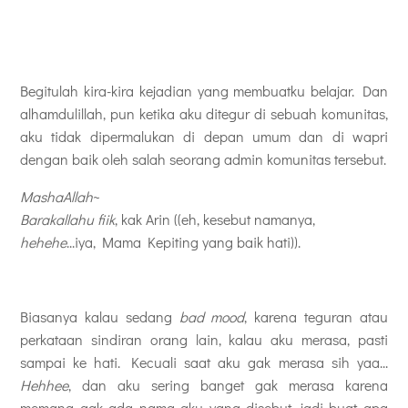
Begitulah kira-kira kejadian yang membuatku belajar. Dan
alhamdulillah, pun ketika aku ditegur di sebuah komunitas,
aku tidak dipermalukan di depan umum dan di wapri
dengan baik oleh salah seorang admin komunitas tersebut.
MashaAllah
~
Barakallahu fiik
, kak Arin ((eh, kesebut namanya,
hehehe
...iya, Mama Kepiting yang baik hati)).
Biasanya kalau sedang
bad mood
, karena teguran atau
perkataan sindiran orang lain, kalau aku merasa, pasti
sampai ke hati. Kecuali saat aku gak merasa sih yaa...
Hehhee
, dan aku sering banget gak merasa karena
memang gak ada nama aku yang disebut, jadi buat apa