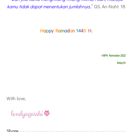
kamu tidak dapat menentukan jumlahnya
..
” QS. An-Nahl: 18
H
a
p
p
y
R
a
m
a
d
a
n
1
4
4
3
H.
#
BPN Ramadan 2022
#day19
With love,
Share