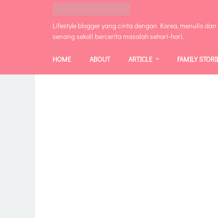
Lifestyle blogger yang cinta dengan Korea, menulis dan
senang sekali bercerita masalah sehari-hari.
HOME
ABOUT
ARTICLE
FAMILY STORI