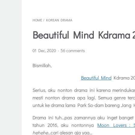
HOME
/
KOREAN DRAMA
Beautiful Mind Kdrama 
01 Dec, 2020
56 comments
Bismillah,
Beautiful Mind
Kdrama 20
Serius, aku nonton drama ini karena merindu
mesti nonton drama apa lagi. Semua genre te
untuk ke drama lama Park So-dam bareng Jang Hy
Drama ini tuh...pas zamannya aku inget bange
tahun 2016, aku nontonnya
Moon Lovers : S
hehehe
...cari alesan aja yaa...