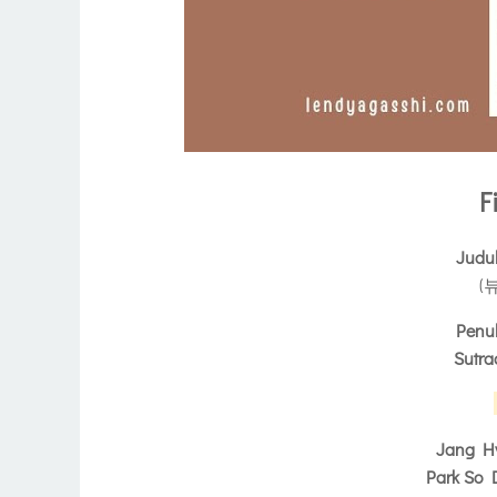
F
Judu
(
Penu
Sutra
Jang H
Park So