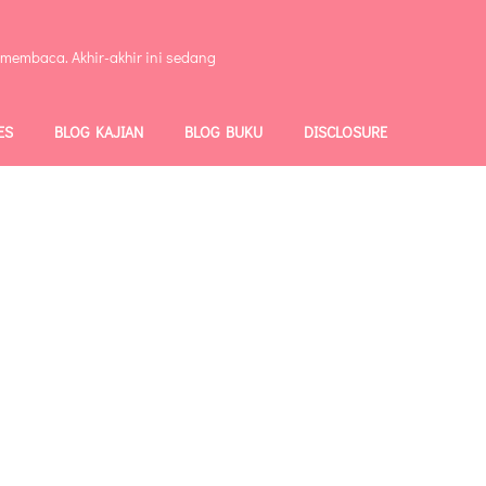
 membaca. Akhir-akhir ini sedang
ES
BLOG KAJIAN
BLOG BUKU
DISCLOSURE