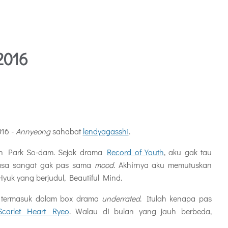
2016
16 -
Annyeong
sahabat
lendyagasshi
.
kan Park So-dam. Sejak drama
Record of Youth
, aku gak tau
rasa sangat gak pas sama
mood
. Akhirnya aku memutuskan
uk yang berjudul, Beautiful Mind.
t termasuk dalam box drama
underrated
. Itulah kenapa pas
carlet Heart Ryeo
. Walau di bulan yang jauh berbeda,