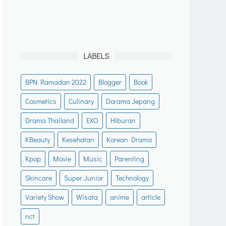
LABELS
BPN Ramadan 2022
Blogger
Book
Cosmetics
Culinary
Dorama Jepang
Drama Thailand
EXO
Hiburan
KBeauty
Kesehatan
Korean Drama
Kpop
Movie
Music
Parenting
Skincare
Super Junior
Technology
Variety Show
Wisata
anime
article
nct