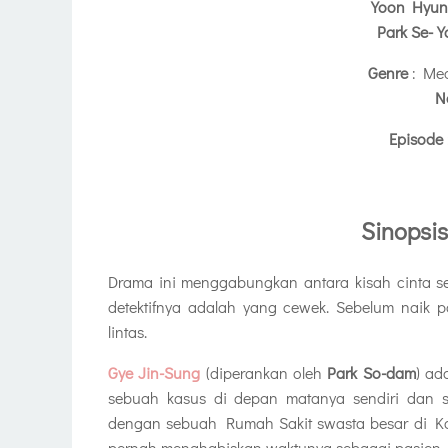
Yoon Hyun
Park Se-
Genre
: Med
N
Episode
Sinopsi
Drama ini menggabungkan antara kisah cinta seo
detektifnya adalah yang cewek. Sebelum naik pan
lintas.
Gye Jin-Sung
(diperankan oleh
Park So-dam
) ad
sebuah kasus di depan matanya sendiri dan se
dengan sebuah Rumah Sakit swasta besar di Ko
pernah menghabiskan waktunya sebagai pasien, ka