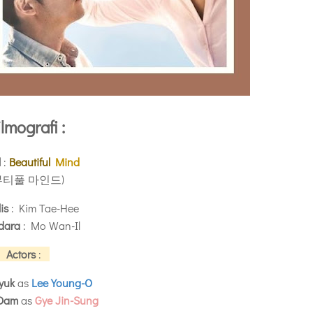
ilmografi :
l
:
Beautiful
Mind
뷰티풀 마인드)
lis
: Kim Tae-Hee
dara
: Mo Wan-Il
Actors
:
yuk
as
Lee Young-O
 Dam
as
Gye Jin-Sung