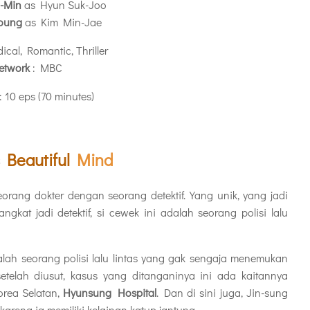
-Min
as Hyun Suk-Joo
Young
as Kim Min-Jae
ical, Romantic, Thriller
etwork
: MBC
: 10 eps (70 minutes)
s
Beautiful
Mind
rang dokter dengan seorang detektif. Yang unik, yang jadi
gkat jadi detektif, si cewek ini adalah seorang polisi lalu
alah seorang polisi lalu lintas yang gak sengaja menemukan
telah diusut, kasus yang ditanganinya ini ada kaitannya
rea Selatan,
Hyunsung Hospital
. Dan di sini juga, Jin-sung
rena ia memiliki kelainan katup jantung.