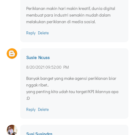
Periklanan makin hari makin kreatif, dunia digital
membuat para industri semakin mudah dalam
melakukan periklanan di media sosial.
Reply
Delete
Susie Ncuss
8/20/2021 09:52:00 PM
Banyak banget yang make agensi periklanan biar
nggak ribet..
yang penting kita udah tau target/KPI iklannya apa
:D
Reply
Delete
Susi Susindra