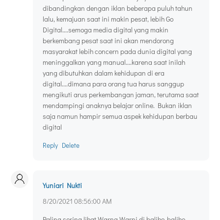
dibandingkan dengan iklan beberapa puluh tahun
lalu, kemajuan saat ini makin pesat, lebih Go
Digital....semoga media digital yang makin
berkembang pesat saat ini akan mendorong
masyarakat lebih concern pada dunia digital yang
meninggalkan yang manual....karena saat inilah
yang dibutuhkan dalam kehidupan di era
digital....dimana para orang tua harus sanggup
mengikuti arus perkembangan jaman, terutama saat
mendampingi anaknya belajar online. Bukan iklan
saja namun hampir semua aspek kehidupan berbau
digital
Reply
Delete
Yuniari Nukti
8/20/2021 08:56:00 AM
Paling sering lihat Warna Warni di baliho-baliho