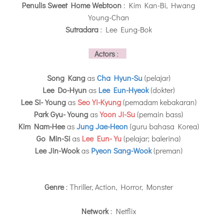
Penulis Sweet Home Webtoon
: Kim Kan-Bi, Hwang
Young-Chan
Sutradara
: Lee Eung-Bok
Actors
:
Song Kang
as
Cha Hyun-Su
(pelajar)
Lee Do-Hyun
as
Lee Eun-Hyeok
(dokter)
Lee Si-Young
as
Seo Yi-Kyung
(pemadam kebakaran)
Park Gyu-Young
as
Yoon Ji-Su
(pemain bass)
Kim Nam-Hee
as
Jung Jae-Heon
(guru bahasa Korea)
Go Min-Si
as
Lee Eun-Yu
(pelajar; balerina)
Lee Jin-Wook
as
Pyeon Sang-Wook
(preman)
Genre
: Thriller, Action, Horror, Monster
Network
: Netflix