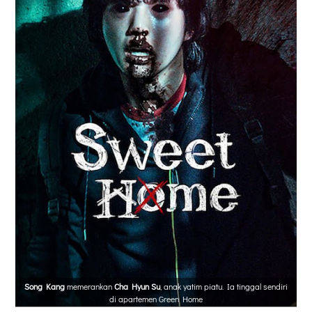
Song Kang
memerankan
Cha Hyun Su
, anak yatim piatu. Ia tinggal sendiri
di apartemen Green Home