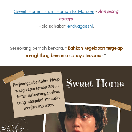
Sweet Home : From Human to Monster
-
Annyeong
haseyo
.
Halo sahabat
lendyagasshi
.
Seseorang pernah berkata, ❝
Bahkan kegelapan tergelap
menghilang bersama cahaya tersamar
.❞