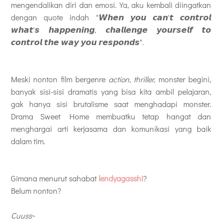
mengendalikan diri dan emosi. Ya, aku kembali diingatkan
dengan quote indah "𝙒𝙝𝙚𝙣 𝙮𝙤𝙪 𝙘𝙖𝙣'𝙩 𝙘𝙤𝙣𝙩𝙧𝙤𝙡
𝙬𝙝𝙖𝙩'𝙨 𝙝𝙖𝙥𝙥𝙚𝙣𝙞𝙣𝙜, 𝙘𝙝𝙖𝙡𝙡𝙚𝙣𝙜𝙚 𝙮𝙤𝙪𝙧𝙨𝙚𝙡𝙛 𝙩𝙤
𝙘𝙤𝙣𝙩𝙧𝙤𝙡 𝙩𝙝𝙚 𝙬𝙖𝙮 𝙮𝙤𝙪 𝙧𝙚𝙨𝙥𝙤𝙣𝙙𝙨".
Meski nonton film bergenre
action, thriller,
monster begini,
banyak sisi-sisi dramatis yang bisa kita ambil pelajaran,
gak hanya sisi brutalisme saat menghadapi monster.
Drama Sweet Home membuatku tetap hangat dan
menghargai arti kerjasama dan komunikasi yang baik
dalam tim.
Gimana menurut sahabat
lendyagasshi
?
Belum nonton?
Cuuss
~