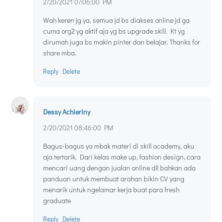
2/20/2021 07:06:00 PM
Wah keren jg ya, semua jd bs diakses online jd ga
cuma org2 yg aktif aja yg bs upgrade skill. Kt yg
dirumah juga bs makin pinter dan belajar. Thanks for
share mba.
Reply
Delete
Dessy Achieriny
2/20/2021 08:46:00 PM
Bagus-bagus ya mbak materi di skill academy, aku
aja tertarik. Dari kelas make up, fashion design, cara
mencari uang dengan jualan online dll bahkan ada
panduan untuk membuat arahan bikin CV yang
menarik untuk ngelamar kerja buat para fresh
graduate
Reply
Delete