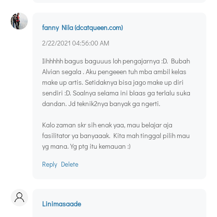
fanny Nila (dcatqueen.com)
2/22/2021 04:56:00 AM
Iihhhhh bagus baguuus loh pengajarnya :D. Bubah
Alvian segala . Aku pengeeen tuh mba ambil kelas
make up artis. Setidaknya bisa jago make up diri
sendiri :D. Soalnya selama ini blaas ga terlalu suka
dandan. Jd teknik2nya banyak ga ngerti.
Kalo zaman skr sih enak yaa, mau belajar aja
fasilitator ya banyaaak. Kita mah tinggal pilih mau
yg mana. Yg ptg itu kemauan :)
Reply
Delete
Linimasaade