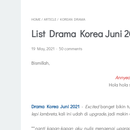
HOME
/
ARTICLE
/
KOREAN DRAMA
List Drama Korea Juni 2
19 May, 2021
50 comments
Bismillah,
Annyeo
Hola hola
Drama Korea Juni 2021
-
Excited
banget bikin t
lepi lambreta
, kali ini udah di
upgrade
, jadi makin
**
nanti kapan-kapan aku nulis mengenai upgrade