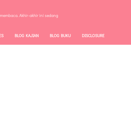
 membaca. Akhir-akhir ini sedang
ES
BLOG KAJIAN
BLOG BUKU
DISCLOSURE