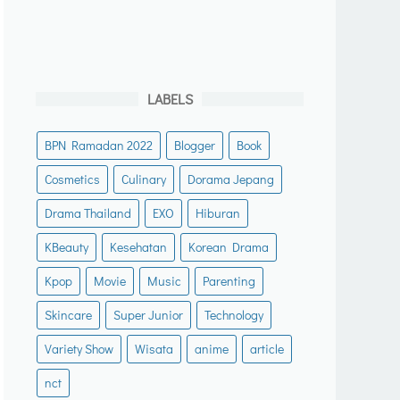
LABELS
BPN Ramadan 2022
Blogger
Book
Cosmetics
Culinary
Dorama Jepang
Drama Thailand
EXO
Hiburan
KBeauty
Kesehatan
Korean Drama
Kpop
Movie
Music
Parenting
Skincare
Super Junior
Technology
Variety Show
Wisata
anime
article
nct