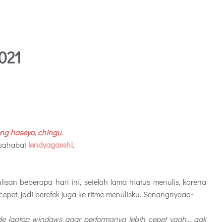
021
ng haseyo, chingu
.
 sahabat
lendyagasshi
.
ulisan beberapa hari ini, setelah lama hiatus menulis, karena
 cepet, jadi berefek juga ke ritme menulisku. Senangnyaaa~
 laptop windows agar performanya lebih cepet yaah... gak