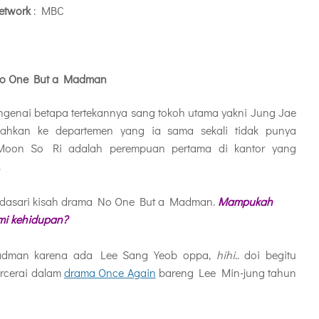
etwork
: MBC
No One But a Madman
nai betapa tertekannya sang tokoh utama yakni Jung Jae
dahkan ke departemen yang ia sama sekali tidak punya
Moon So Ri adalah perempuan pertama di kantor yang
.
ndasari kisah drama
No One But a Madman.
Mampukah
mi kehidupan?
adman karena ada Lee Sang Yeob oppa,
hihi
.. doi begitu
ercerai dalam
drama Once Again
bareng Lee Min-jung tahun