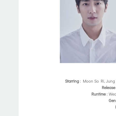
Starring
: Moon So Ri, Jung
Release
Runtime
: We
Gen