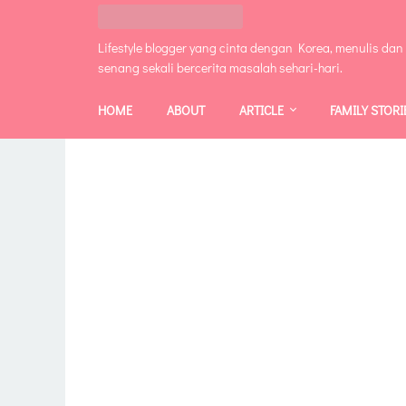
Lifestyle blogger yang cinta dengan Korea, menulis dan
senang sekali bercerita masalah sehari-hari.
HOME
ABOUT
ARTICLE
FAMILY STORI