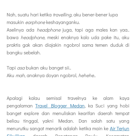
Nah, suatu hari ketika
travelling
, aku bener-bener lupa
masukin
earphone
keshayanganku.
Aselinya ada
headphone
juga, tapi aga males kan yaa..
bawa
headphone
, meski enaknya kalo uda pake itu, aku
praktis gak akan diajakin ngobrol sama temen duduk di
bangku sebelah.
Tapi
asa
bukan aku banget sii..
Aku
mah
, anaknya doyan ngobrol,
hehehe
..
Apalagi kalau semisal travelnya ke alam kaya
pengalaman
Travel Blogger Medan
, ka Suci yang hobi
banget explore dan menuliskan kearifan daerah tempat
beliau tinggal, yakni Medan. Dan salah satu yang
menurutku sangat menarik adalah ketika main ke
Air Terjun
Sikulikap
, daerah Penatapan Doulu, Kecamatan