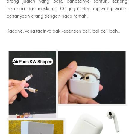
orang jualan yang baik, bahasanya santun, seneng
becanda dan meski ga CO juga tetep dijawab-jawabin
pertanyaan orang dengan nada ramah.
Kadang, yang tadinya gak kepengen beli, jadi beli looh..