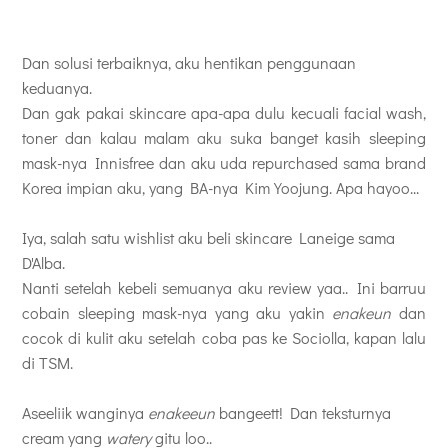
Dan solusi terbaiknya, aku hentikan penggunaan
keduanya.
Dan gak pakai skincare apa-apa dulu kecuali facial wash,
toner dan kalau malam aku suka banget kasih sleeping
mask-nya Innisfree dan aku uda repurchased sama brand
Korea impian aku, yang BA-nya
Kim Yoojung. Apa hayoo...
Iya, salah satu wishlist aku beli skincare Laneige sama
D'Alba.
Nanti setelah kebeli semuanya aku review yaa.. Ini barruu
cobain sleeping mask-nya yang aku yakin
enakeun
dan
cocok di kulit aku setelah coba pas ke Sociolla, kapan lalu
di TSM.
Aseeliik wanginya
enakeeun
bangeett! Dan teksturnya
cream yang
watery
gitu loo..