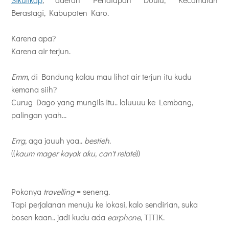
Berastagi, Kabupaten Karo.
Karena apa?
Karena air terjun.
Emm
, di Bandung kalau mau lihat air terjun itu kudu
kemana siih?
Curug Dago yang mungils itu.. laluuuu ke Lembang,
palingan yaah...
Errg
, aga jauuh yaa..
bestieh
.
((
kaum mager kayak aku, can't relate
))
Pokonya
travelling
= seneng.
Tapi perjalanan menuju ke lokasi, kalo sendirian, suka
bosen kaan.. jadi kudu ada
earphone
, TITIK.