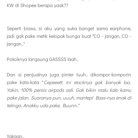
KW di Shopee berapa yaak??
Seperti biasa, si aku yang suka banget sama earphone,
jadi gak pake metik kelopak bunga buat "CO - jangan, CO -
jangan.."
Pokoknya langsung GASSSS laah..
Dan si penjualnya juga pinter tuuh.. dikompor-komporin
pake kata-kata "
Cepeeett, ini stocknya gak banyak loo..
Yakin, 100% persis airpods asli. Gak bikin malu kalo kamu
pake jalan. Suaranya pun, uuuh, mantep! Bass-nya enak di
telinga. Anakku uda pake, Buunn..
"
Yakaan..