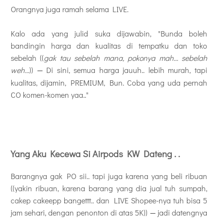
Orangnya juga ramah selama LIVE.
Kalo ada yang julid suka dijawabin, "Bunda boleh
bandingin harga dan kualitas di tempatku dan toko
sebelah ((
gak tau sebelah mana, pokonya mah... sebelah
—
weh...
))
Di sini, semua harga jauuh.. lebih murah, tapi
kualitas, dijamin, PREMIUM, Bun. Coba yang uda pernah
CO komen-komen yaa.."
Yang Aku Kecewa Si Airpods KW Dateng . .
Barangnya gak PO sii.. tapi juga karena yang beli ribuan
((yakin ribuan, karena barang yang dia jual tuh sumpah,
cakep cakeepp bangettt.. dan LIVE Shopee-nya tuh bisa 5
—
jam sehari, dengan penonton di atas 5K))
jadi datengnya