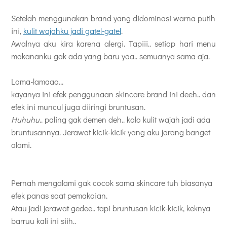
Setelah menggunakan brand yang didominasi warna putih
ini,
kulit wajahku jadi gatel-gatel
.
Awalnya aku kira karena alergi. Tapiii.. setiap hari menu
makananku gak ada yang baru yaa.. semuanya sama aja.
Lama-lamaaa...
kayanya ini efek penggunaan skincare brand ini deeh.. dan
efek ini muncul juga diiringi bruntusan.
Huhuhu
.. paling gak demen deh.. kalo kulit wajah jadi ada
bruntusannya. Jerawat kicik-kicik yang aku jarang banget
alami.
Pernah mengalami gak cocok sama skincare tuh biasanya
efek panas saat pemakaian.
Atau jadi jerawat gedee.. tapi bruntusan kicik-kicik, keknya
barruu kali ini siih..