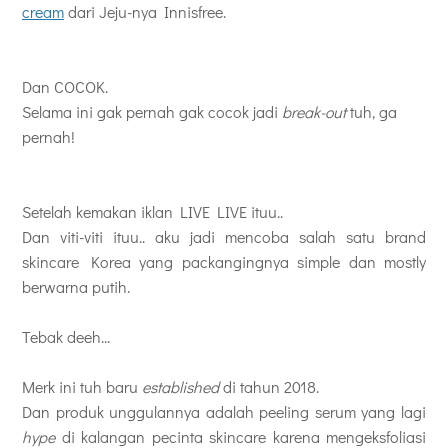
cream
dari Jeju-nya Innisfree.
Dan COCOK.
Selama ini gak pernah gak cocok jadi
break-out
tuh, ga
pernah!
Setelah kemakan iklan LIVE LIVE ituu..
Dan viti-viti ituu.. aku jadi mencoba salah satu brand
skincare Korea yang packangingnya simple dan mostly
berwarna putih.
Tebak deeh...
Merk ini tuh baru
established
di tahun 2018.
Dan produk unggulannya adalah p
eeling serum yang lagi
hype
di kalangan pecinta skincare karena
mengeksfoliasi